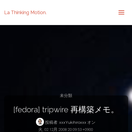
La Thinking Motion.
未分類
[fedora] tripwire 再構築メモ。
投稿者:
xxxYukihiroxxx
オン
火, 02 12月 2008 20:09:53 +0900