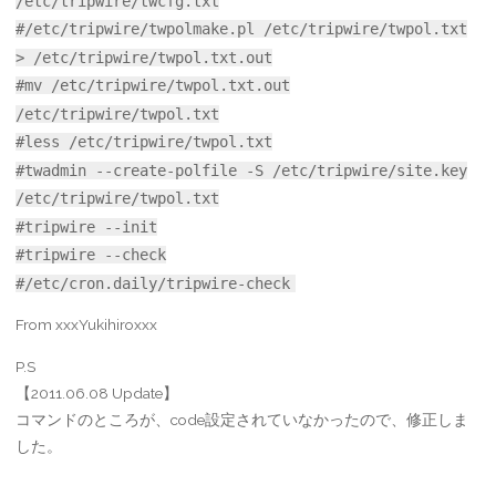
/etc/tripwire/twcfg.txt
#/etc/tripwire/twpolmake.pl /etc/tripwire/twpol.txt
> /etc/tripwire/twpol.txt.out
#mv /etc/tripwire/twpol.txt.out
/etc/tripwire/twpol.txt
#less /etc/tripwire/twpol.txt
#twadmin --create-polfile -S /etc/tripwire/site.key
/etc/tripwire/twpol.txt
#tripwire --init
#tripwire --check
#/etc/cron.daily/tripwire-check
From xxxYukihiroxxx
P.S
【2011.06.08 Update】
コマンドのところが、code設定されていなかったので、修正しま
した。