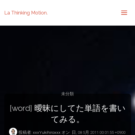
La Thinking Motion.
未分類
[word] 曖昧にしてた単語を書い
てみる。
投稿者:
xxxYukihiroxxx
オン
日, 08 5月 2011 00:01:55 +0900