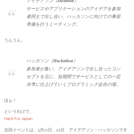
アイデアソン（
Ideathon
）
サービスやアプリケーションのアイデアを参加
者同士で出し合い、ハッカソンに向けての事前
準備を行うミーティング。
うんうん。
ハッカソン（
Hackathon
）
参加者が集い、アイデアソンで出し合ったコン
セプトを元に、短期間でサービスとしての一定
水準に仕上げていくプログラミング会合の場。
ほぉ！
というわけで、
Hack For Japan
次回イベントは、5月21日、22日 アイデアソン・ハッカソンです