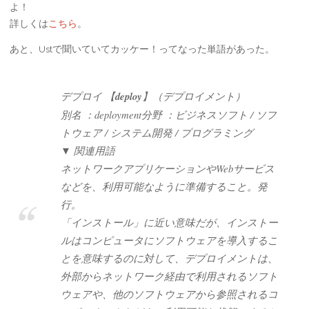
よ！
詳しくは
こちら
。
あと、Ustで聞いていてカッケー！ってなった単語があった。
デプロイ 【
deploy
】（デプロイメント）
別名 ：deployment分野 ：ビジネスソフト / ソフ
トウェア / システム開発 / プログラミング
▼ 関連用語
ネットワークアプリケーションやWebサービス
などを、利用可能なように準備すること。発
行。
「インストール」に近い意味だが、インストー
ルはコンピュータにソフトウェアを導入するこ
とを意味するのに対して、デプロイメントは、
外部からネットワーク経由で利用されるソフト
ウェアや、他のソフトウェアから参照されるコ