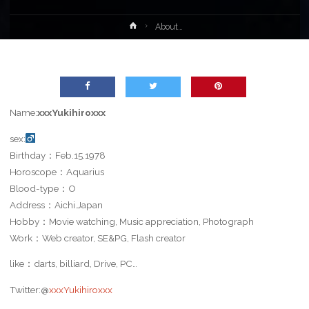
ホ
About…
ー
ム
Name:
xxxYukihiroxxx
sex:
Birthday：Feb.15.1978
Horoscope：Aquarius
Blood-type：O
Address：Aichi.Japan
Hobby：Movie watching, Music appreciation, Photograph
Work：Web creator, SE&PG, Flash creator
like：darts, billiard, Drive, PC…
Twitter:@
xxxYukihiroxxx