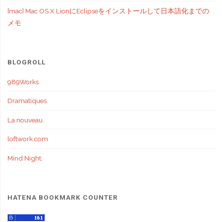
[mac] Mac OS X LionにEclipseをインストールして日本語化までの
メモ
BLOGROLL
989Works
Dramatiques.
La nouveau.
loftwork.com
Mind Night.
HATENA BOOKMARK COUNTER