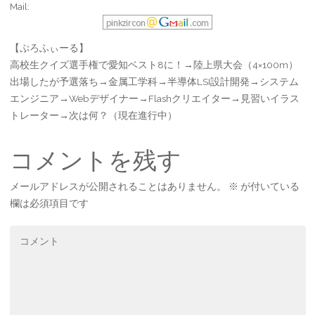
Mail:
【ぷろふぃーる】
高校生クイズ選手権で愛知ベスト8に！→陸上県大会（4×100m）
出場したが予選落ち→金属工学科→半導体LSI設計開発→システム
エンジニア→Webデザイナー→Flashクリエイター→見習いイラス
トレーター→次は何？（現在進行中）
コメントを残す
メールアドレスが公開されることはありません。
※
が付いている
欄は必須項目です