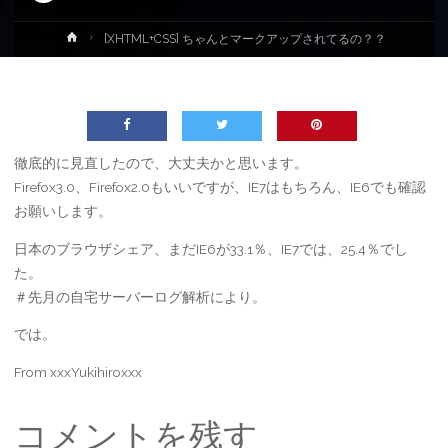
ホ
[XHTML+CSS] ちゃんとマークアップされてるの？？
ー
ム
徹底的に見直したので、大丈夫かと思います。
Firefox3.0、Firefox2.0もいいですが、IE7はもちろん、IE6でも確認
お願いします。
日本のブラウザシェア、まだIE6が33.1％、IE7では、25.4％でし
た。
＃先月の自宅サーバーログ解析により。
では。
From xxxYukihiroxxx
コメントを残す