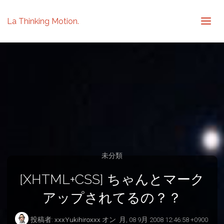
La Thinking Motion.
未分類
[XHTML+CSS] ちゃんとマーク
アップされてるの？？
投稿者:
xxxYukihiroxxx
オン
月, 08 9月 2008 12:46:58 +0900