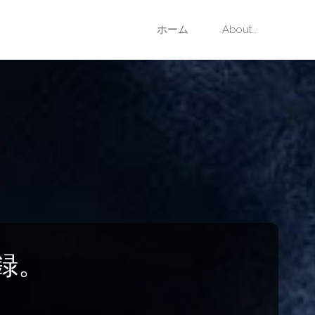
コ
ホーム
About…
ン
テ
ン
ツ
へ
ス
記録。
キ
ッ