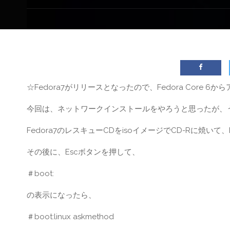
☆Fedora7がリリースとなったので、Fedora Core 
今回は、ネットワークインストールをやろうと思ったが、う
Fedora7のレスキューCDをisoイメージでCD-Rに焼い
その後に、Escボタンを押して、
＃boot:
の表示になったら、
＃boot:linux askmethod