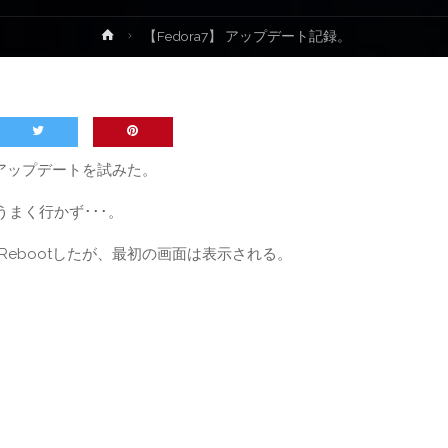
ホ
【Fedora7】 アップデート記録。
ー
ム
6からアップデートを試みた。
まく行かず･･･。
て、Rebootしたが、最初の画面は表示される。