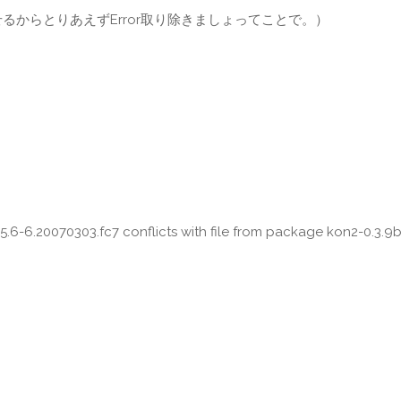
に入れ直せるからとりあえずError取り除きましょってことで。）
5.6-6.20070303.fc7 conflicts with file from package kon2-0.3.9b