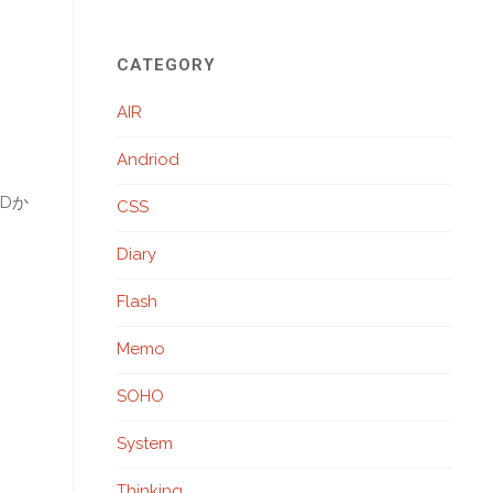
CATEGORY
AIR
Andriod
Dか
CSS
Diary
Flash
Memo
SOHO
System
Thinking