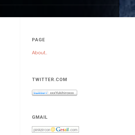
プ
PAGE
About…
TWITTER.COM
GMAIL