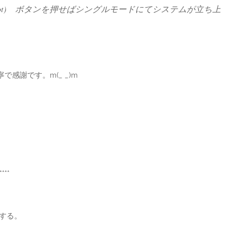
(boot) ボタンを押せばシングルモードにてシステムが立ち上
感謝です。m(_ _)m
***
除する。