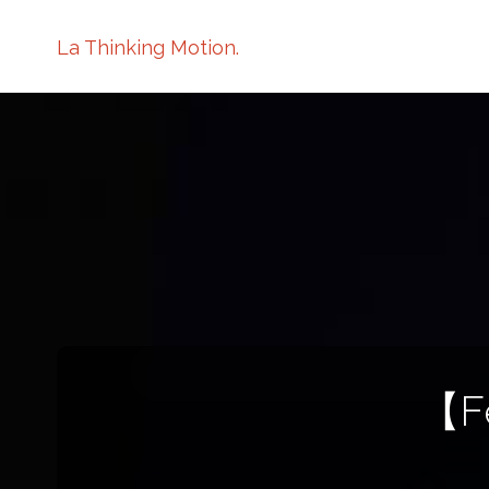
La Thinking Motion.
【F