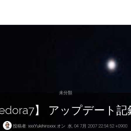
未分類
edora7】 アップデート
投稿者:
xxxYukihiroxxx
オン
水, 04 7月 2007 22:54:52 +0900