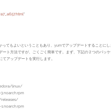
ra7_a657.html
”
かってもよいということもあり、yumでアップデートすることにし
ってのアップデート方法ですが、ごくごく簡単です。まず、下記の２つのパッ
動にてアップデートを実行します。
edora/linux/
-3.noarch.rpm
/releases/
-1.noarch.rpm