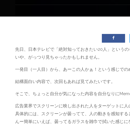
先日、日本テレビで「絶対知っておきたい20人」というの
いや、がっつり見ちゃったかもしれません。
一発目（一人目）から、あーこの人かぁ！という感じでの
結構面白い内容で、次回もあれば見てみたいです。
そこで、ちょっと自分が気になった内容を自分なりにMem
広告業界でスクリーンに映し出された人をターゲットに人
具体的には、スクリーンが曇ってて、人の動きを感知する
んー簡単にいえば、曇ってるガラスを雑巾で拭いた感じに