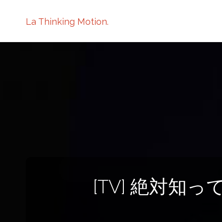
La Thinking Motion.
[TV] 絶対