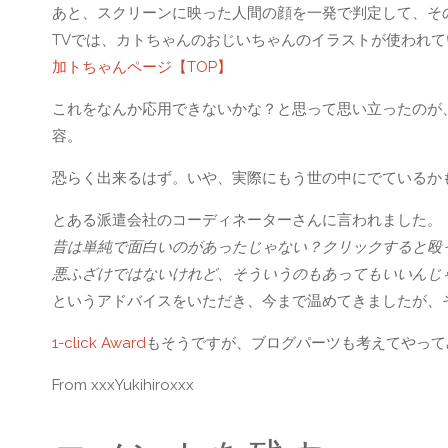
あと、スクリーンに映った人間の顔を一発で判定して、そ
TVでは、カトちゃんのおじいちゃんのイラストが使われて
加トちゃんページ【TOP】
これをなんか応用できないかな？と思って思い立ったのが、
容。
恐らく出来るはず。いや、実際にもう世の中にでているか
とある派遣会社のコーディネーターさんに言われました。
昔は単純で面白いのがあったじゃない？クリックすると殴
悪ふざけではないけれど、そういうのもあってもいいんじ
というアドバイスをいただき、今まで温めてきましたが、
1-click Award
もそうですが、ブログパーツも考えてやって
From xxxYukihiroxxx