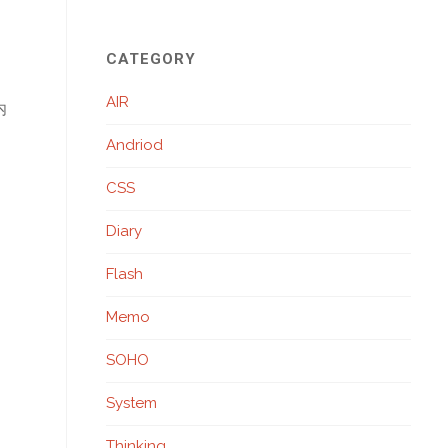
CATEGORY
AIR
内
Andriod
CSS
Diary
Flash
Memo
SOHO
System
Thinking