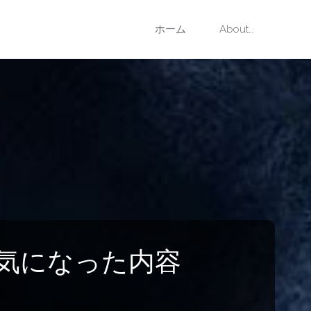
コ
ホーム
About…
ン
テ
ン
ツ
へ
ス
と気になった内容
キ
ッ