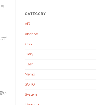
は自
CATEGORY
AIR
Andriod
はず
CSS
Diary
Flash
Memo
SOHO
思い
System
Thinking