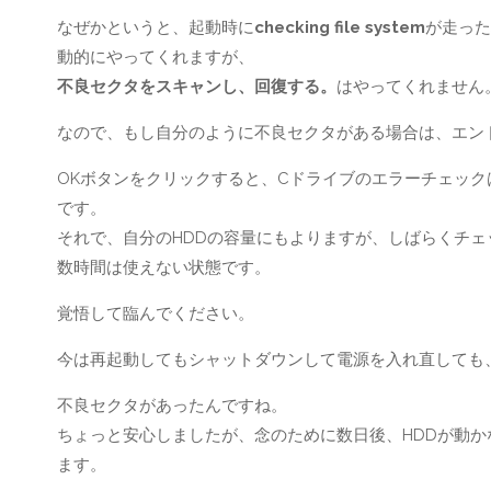
なぜかというと、起動時に
checking file system
が走った
動的にやってくれますが、
不良セクタをスキャンし、回復する。
はやってくれません
なので、もし自分のように不良セクタがある場合は、エンドレスにc
OKボタンをクリックすると、Cドライブのエラーチェッ
です。
それで、自分のHDDの容量にもよりますが、しばらくチ
数時間は使えない状態です。
覚悟して臨んでください。
今は再起動してもシャットダウンして電源を入れ直しても、chec
不良セクタがあったんですね。
ちょっと安心しましたが、念のために数日後、HDDが動
ます。