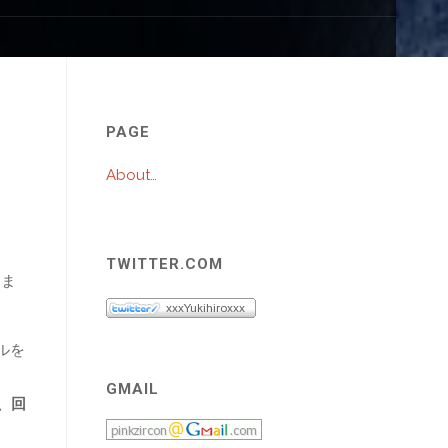
プ
PAGE
About…
TWITTER.COM
りま
ルを
GMAIL
、回