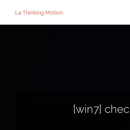
La Thinking Motion.
[win7] che