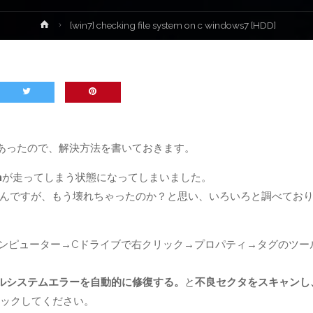
ホ
[win7] checking file system on c windows7 [HDD]
ー
ム
あったので、解決方法を書いておきます。
m
が走ってしまう状態になってしまいました。
んですが、もう壊れちゃったのか？と思い、いろいろと調べてお
ンピューター→Cドライブで右クリック→プロパティ→タグのツー
ルシステムエラーを自動的に修復する。
と
不良セクタをスキャンし
リックしてください。