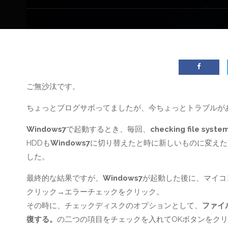
ご無沙汰です。
ちょっとブログサボってましたが、今ちょっとトラブルが
Windows7
で起動するとき、毎回、
checking file syste
HDDも
Windows7
に切り替えたと時に新しいものに変えた
した。
最終的な結果ですが、
Windows7
が起動した後に、マイコ
クリック→エラーチェックをクリック。
その時に、チェックディスクのオプションとして、
ファイ
復する。
の二つの項目をチェックを入れてOKボタンをク