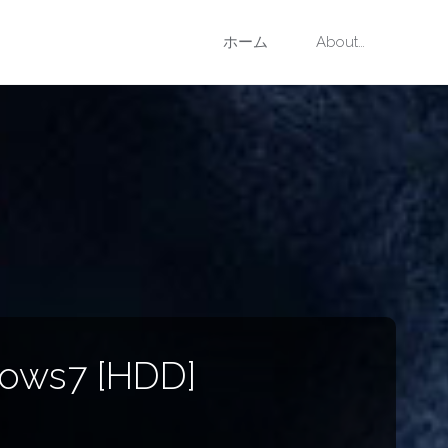
コ
ホーム
About…
ン
テ
ン
ツ
へ
ス
dows7 [HDD]
キ
ッ