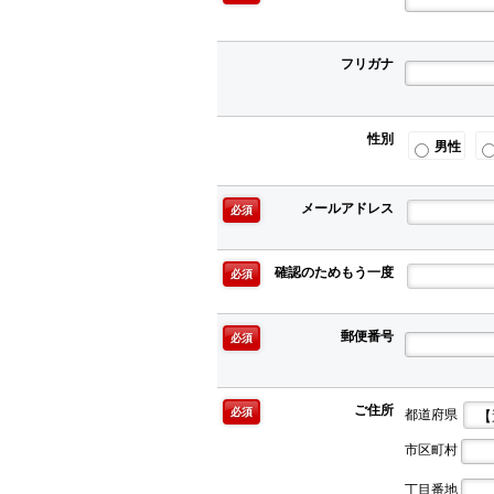
フリガナ
性別
男性
メールアドレス
必須
確認のためもう一度
必須
郵便番号
必須
ご住所
都道府県
必須
市区町村
丁目番地