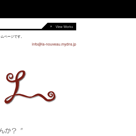
View Works
ームページです。
pj.sndym.uaevuon-al@ofni