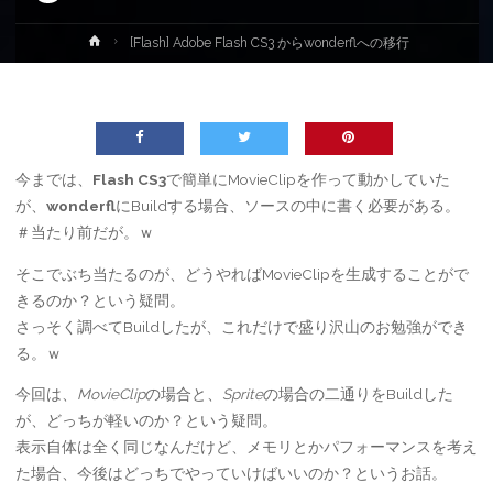
ホ
[Flash] Adobe Flash CS3 からwonderflへの移行
ー
ム
今までは、
Flash CS3
で簡単にMovieClipを作って動かしていた
が、
wonderfl
にBuildする場合、ソースの中に書く必要がある。
＃当たり前だが。ｗ
そこでぶち当たるのが、どうやればMovieClipを生成することがで
きるのか？という疑問。
さっそく調べてBuildしたが、これだけで盛り沢山のお勉強ができ
る。ｗ
今回は、
MovieClip
の場合と、
Sprite
の場合の二通りをBuildした
が、どっちが軽いのか？という疑問。
表示自体は全く同じなんだけど、メモリとかパフォーマンスを考え
た場合、今後はどっちでやっていけばいいのか？というお話。