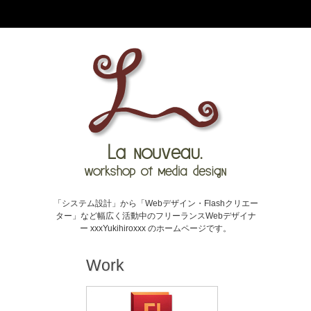
「システム設計」から「Webデザイン・Flashクリエー
ター」など幅広く活動中のフリーランスWebデザイナ
ー xxxYukihiroxxx のホームページです。
Work