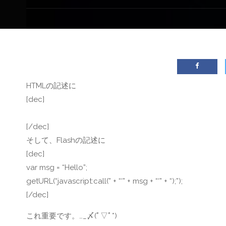
HTMLの記述に
[dec]
[/dec]
そして、Flashの記述に
[dec]
var msg = “Hello”;
getURL(“javascript:call(” + “‘” + msg + “‘” + “);”);
[/dec]
これ重要です。…_〆(ﾟ▽ﾟ*)