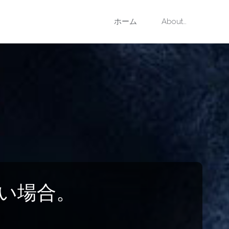
コ
ホーム
About…
ン
テ
ン
ツ
へ
ス
したい場合。
キ
ッ