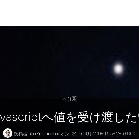
未分類
h] javascriptへ値を受け渡
投稿者:
xxxYukihiroxxx
オン
水, 16 4月 2008 16:58:28 +0900