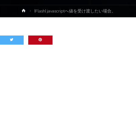
ホ
[Flash] javascriptへ値を受け渡したい場合。
ー
ム