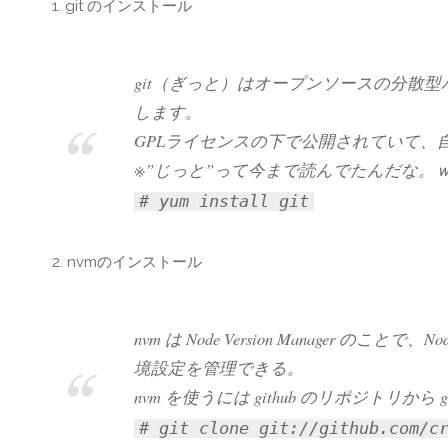
1. git のインストール
git（ぎっと）はオープンソースの分散
します。
GPLライセンスの下で公開されていて、自
※”じっと”って今まで読んでたんだな。
# yum install git
2. nvmのインストール
nvm は Node Version Manager
境設定を管理できる。
nvm を使うには github のリポジトリから gi
# git clone git://github.com/c