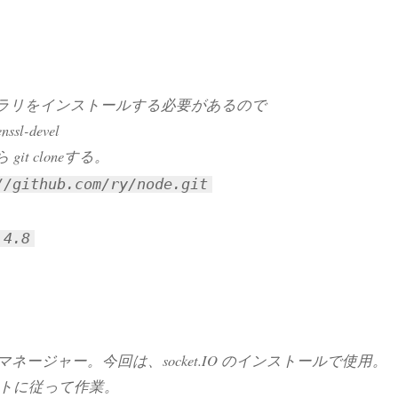
ライブラリをインストールする必要があるので
nssl-devel
git cloneする。
//github.com/ry/node.git
.4.8
ージマネージャー。今回は、socket.IO のインストールで使用。
トに従って作業。