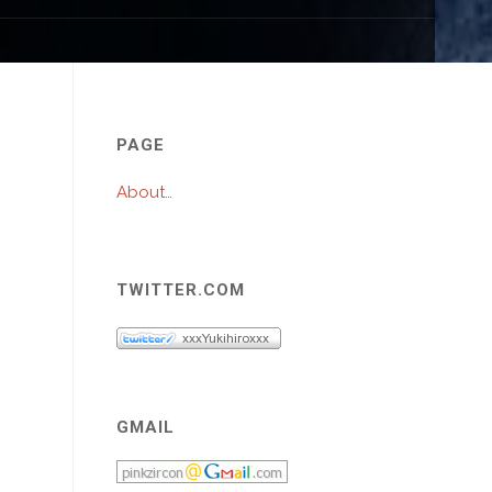
。
プ
PAGE
About…
TWITTER.COM
GMAIL