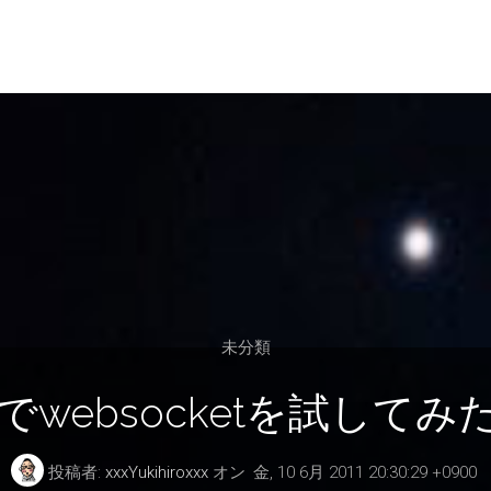
未分類
node.jsでwebsocket
投稿者:
xxxYukihiroxxx
オン
金, 10 6月 2011 20:30:29 +0900