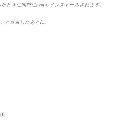
4.8を行ったときに同時にnvmもインストールされます。
ますよぉ」と宣言したあとに、
it