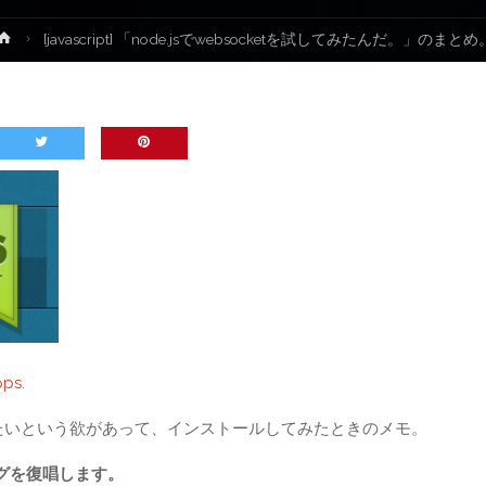
ホ
[javascript] 「node.jsでwebsocketを試してみたんだ。」のまとめ
ー
ム
pps.
してみたいという欲があって、インストールしてみたときのメモ。
グを復唱します。