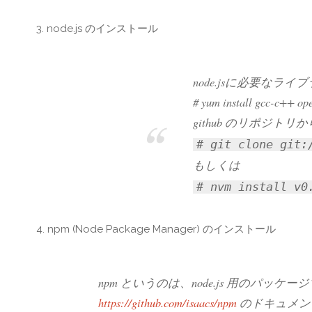
3. node.js のインストール
node.jsに必要な
# yum install gcc-c++ ope
github のリポジトリから 
# git clone git:
もしくは
# nvm install v0
4. npm (Node Package Manager) のインストール
npm というのは、node.js 用のパッケ
https://github.com/isaacs/npm
のドキュメン