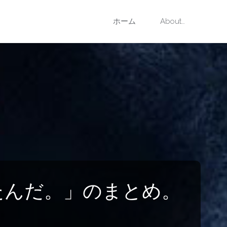
コ
ホーム
About…
ン
テ
ン
ツ
へ
ス
を試してみたんだ。」のまとめ。
キ
ッ