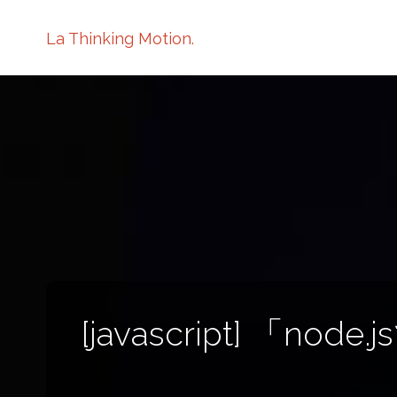
La Thinking Motion.
[javascript] 「