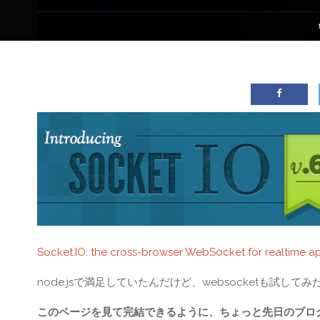
Socket.IO: the cross-browser WebSocket for realtime a
node.jsで満足していたんだけど、websocketも試
このページを見て完結できるように、ちょっと先日のブロ