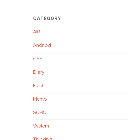
CATEGORY
AIR
Andriod
CSS
Diary
Flash
Memo
SOHO
System
Thinking