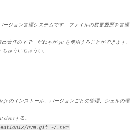
型バージョン管理システムです。ファイルの変更履歴を管理
己責任の下で、だれもが git を使用することができます。
ｗ ちゅういちゅうい。
 のことで、Node.js のインストール、バージョンごとの管理、シェルの環
t cloneする。
reationix/nvm.git ~/.nvm