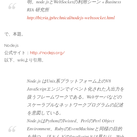
明。node.jsとWebSocketの利用シーン « Business
RIA 研究所
http://bizria.jp/technical/nodejs-webssocket.html
で、本題。
Node.js
公式サイト：
http://nodejs.org/
以下、wikiより引用。
Node.js はUnix系プラットフォーム上のV8
JavaScriptエンジンでイベント化された入出力を
扱うフレームワークである。Webサーバなどの
スケーラブルなネットワークプログラムの記述
を意図している。
Node.jsはPythonのTwisted、PerlのPerl Object
Environment、RubyのEventMachineと同様の目的
を持つ。 ほとんどのJavaScriptとは異なり、Web