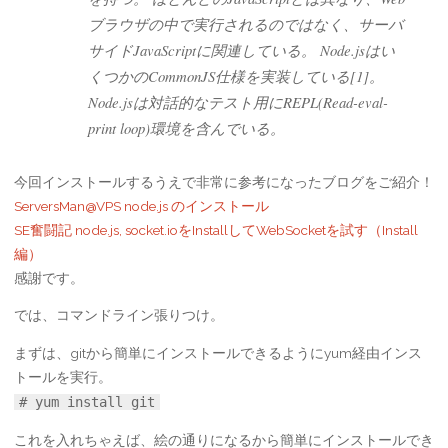
ブラウザの中で実行されるのではなく、サーバ
サイドJavaScriptに関連している。 Node.jsはい
くつかのCommonJS仕様を実装している[1]。
Node.jsは対話的なテスト用にREPL(Read-eval-
print loop)環境を含んでいる。
今回インストールするうえで非常に参考になったブログをご紹介！
ServersMan@VPS node.js のインストール
SE奮闘記 node.js, socket.ioをInstallしてWebSocketを試す（Install
編）
感謝です。
では、コマンドライン張りつけ。
まずは、gitから簡単にインストールできるようにyum経由インス
トールを実行。
# yum install git
これを入れちゃえば、絵の通りになるから簡単にインストールでき