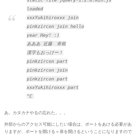
static file jquery-1.2.6.min.js
loaded
xxxYukihiroxxx join
pinkzircon join
hello
year
Hey! :)
あああ
近藤 幸裕
漢字もおっけー！
pinkzircon part
pinkzircon join
pinkzircon part
xxxYukihiroxxx part
^C
あ。カタカナやるの忘れた。。。
外部からのアクセス可能にしたい場合は、ポートをあける必要があ
りますが、ポートを開ける＝扉を開けるということになりますので