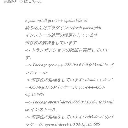
実際のログはこちら。
# yum install gcc-c++ openssl-devel
読み込んだプラグイン:refresh-packagekit
インストール処理の設定をしています
依存性の解決をしています
–> トランザクションの確認を実行していま
す。
—> Package gcc-c++.i686 0:4.6.0-9.fc15 will be イ
ンストール
–> 依存性の処理をしています: libstdc++-devel
= 4.6.0-9.fc15 のパッケージ: gcc-c++-4.6.0-
9.fc15.i686
—> Package openssl-devel.i686 0:1.0.0d-1.fc15 will
be インストール
–> 依存性の処理をしています: krb5-devel のパ
ッケージ: openssl-devel-1.0.0d-1.fc15.i686