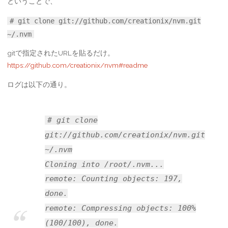
ということで、
# git clone git://github.com/creationix/nvm.git
~/.nvm
gitで指定されたURLを貼るだけ。
https://github.com/creationix/nvm#readme
ログは以下の通り。
# git clone
git://github.com/creationix/nvm.git
~/.nvm
Cloning into /root/.nvm...
remote: Counting objects: 197,
done.
remote: Compressing objects: 100%
(100/100), done.