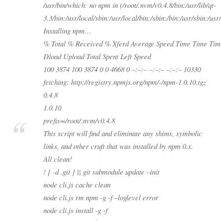
/usr/bin/which: no npm in (/root/.nvm/v0.4.8/bin:/usr/lib/qt-
3.3/bin:/usr/local/sbin:/usr/local/bin:/sbin:/bin:/usr/sbin:/usr/
Installing npm…
% Total % Received % Xferd Average Speed Time Time Tim
Dload Upload Total Spent Left Speed
100 3874 100 3874 0 0 4668 0 –:–:– –:–:– –:–:– 10330
fetching: http://registry.npmjs.org/npm/-/npm-1.0.10.tgz
0.4.8
1.0.10
prefix=/root/.nvm/v0.4.8
This script will find and eliminate any shims, symbolic
links, and other cruft that was installed by npm 0.x.
All clean!
! [ -d .git ] || git submodule update –init
node cli.js cache clean
node cli.js rm npm -g -f –loglevel error
node cli.js install -g -f