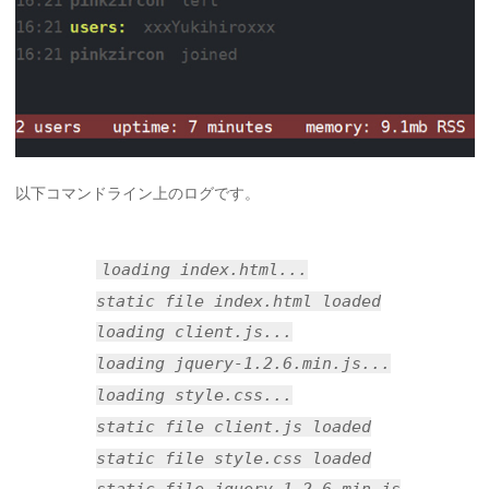
以下コマンドライン上のログです。
loading index.html...
static file index.html loaded
loading client.js...
loading jquery-1.2.6.min.js...
loading style.css...
static file client.js loaded
static file style.css loaded