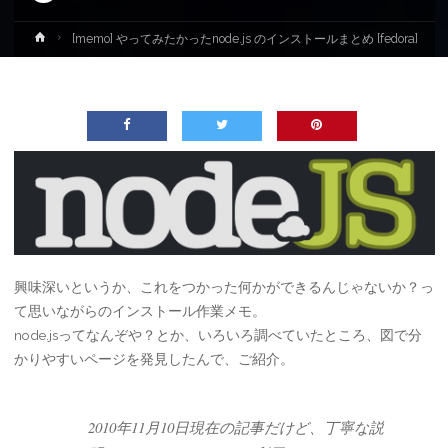
ホ
[memo] やってみたかったnode.js のインストールまとめ [fedora]
ー
ム
興味深いというか、これをつかった何かができるんじゃないか？っ
て思いながらのインストール作業メモ。
node.jsってなんぞや？とか、いろいろ調べていたところ、図で分
かりやすいページを発見したんで、ご紹介。
2010年11月10日現在の記事だけど、丁寧な説