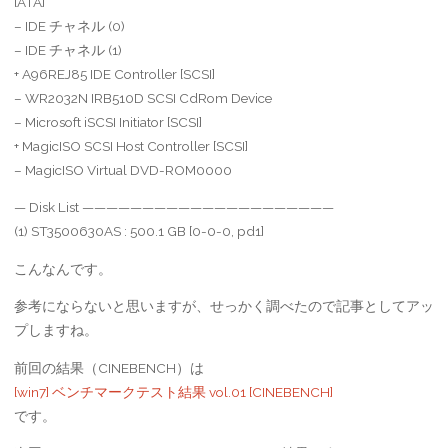
[ATA]
– IDE チャネル (0)
– IDE チャネル (1)
+ A96REJ85 IDE Controller [SCSI]
– WR2032N IRB510D SCSI CdRom Device
– Microsoft iSCSI Initiator [SCSI]
+ MagicISO SCSI Host Controller [SCSI]
– MagicISO Virtual DVD-ROM0000
— Disk List —————————————————————
(1) ST3500630AS : 500.1 GB [0-0-0, pd1]
こんなんです。
参考にならないと思いますが、せっかく調べたので記事としてアッ
プしますね。
前回の結果（CINEBENCH）は
[win7] ベンチマークテスト結果 vol.01 [CINEBENCH]
です。