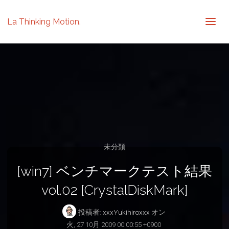
La Thinking Motion.
未分類
[win7] ベンチマークテスト結果
vol.02 [CrystalDiskMark]
投稿者:
xxxYukihiroxxx
オン
火, 27 10月 2009 00:00:55 +0900