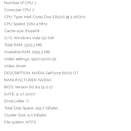
Number of CPU: 1
Cores per CPU: 2
CPU Type: Intel Core2 Duo E8500 @ 3.16GHz
CPU Speed: 3162.4 MHz
Cache size: 6144KB
O/S: Windows Vista (32-bit)
Total RAM: 3325.3 MB.
Available RAM: 2195.3 MB.
Video settings: 1920×1200×32
Video driver:
DESCRIPTION: NVIDIA GeForce 8600 GT
MANUFACTURER: NVIDIA
BIOS: Version 60.84.51.0.17
DATE: 9-17-2007
Drive Letter: C
Total Disk Space: 455.7 GBytes
Cluster Size: 4.0 KBytes
File system: NTFS