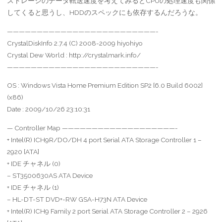
ストレージのデータ転送速度を考えてみるとCPUの処理速度も関係
してくると思うし、HDDのスペックにも依存するんだろうな。
—————————————————————————-
CrystalDiskInfo 2.7.4 (C) 2008-2009 hiyohiyo
Crystal Dew World : http://crystalmark.info/
—————————————————————————-
OS : Windows Vista Home Premium Edition SP2 [6.0 Build 6002]
(x86)
Date : 2009/10/26 23:10:31
— Controller Map ———————————————————-
+ Intel(R) ICH9R/DO/DH 4 port Serial ATA Storage Controller 1 –
2920 [ATA]
+ IDE チャネル (0)
– ST3500630AS ATA Device
+ IDE チャネル (1)
– HL-DT-ST DVD+-RW GSA-H73N ATA Device
+ Intel(R) ICH9 Family 2 port Serial ATA Storage Controller 2 – 2926