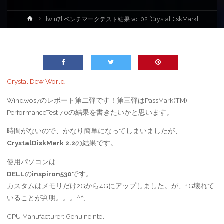
ホ
[win7] ベンチマークテスト結果 vol.02 [CrystalDiskMark]
ー
ム
Crystal Dew World
Windwos7のレポート第二弾です！第三弾はPassMark(TM)
PerformanceTest 7.0の結果を書きたいかと思います。
時間がないので、かなり簡単になってしまいましたが、
CrystalDiskMark 2.2
の結果です。
使用パソコンは
DELL
の
inspiron530
です。
カスタムはメモリだけ2Gから4Gにアップしました。が、1G壊れて
いることが判明。。。^^;
CPU Manufacturer: GenuineIntel