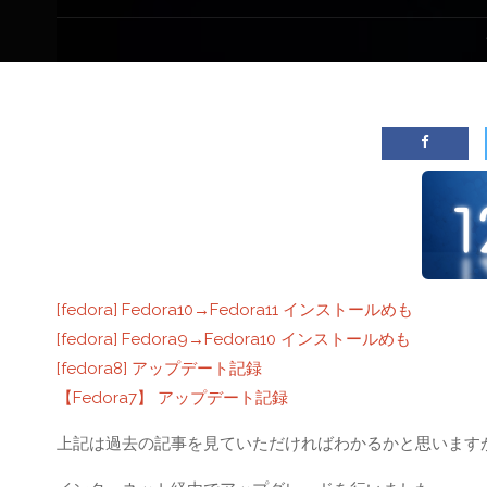
[fedora] Fedora10→Fedora11 インストールめも
[fedora] Fedora9→Fedora10 インストールめも
[fedora8] アップデート記録
【Fedora7】 アップデート記録
上記は過去の記事を見ていただければわかるかと思います