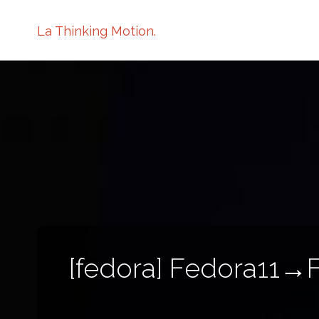
La Thinking Motion.
[fedora] Fedor