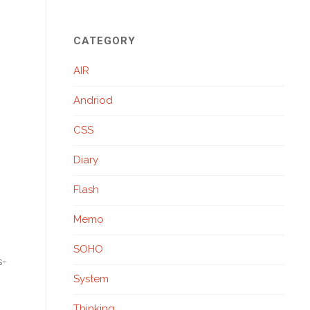
CATEGORY
AIR
Andriod
CSS
Diary
Flash
Memo
SOHO
s-
System
Thinking