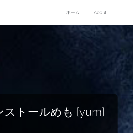
コ
ホーム
About…
ン
テ
ン
ツ
へ
ス
クインストールめも [yum]
キ
ッ