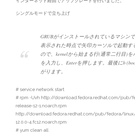
インターネット経由でアップグレードを行いました。
シングルモードで立ち上げ
GRUBがインストールされているマシン
表示された時点で矢印カーソルで起動す
ので、kernelから始まる行(通常二行目
を入力し、Enterを押します。最後にb 
がります。
# service network start
# rpm -Uvh http://download.fedora.redhat.com/pub/
release-12-1.noarch.rpm
http://download.fedora.redhat.com/pub/fedora/linux
12.0.0-4.fc12.noarch.rpm
# yum clean all