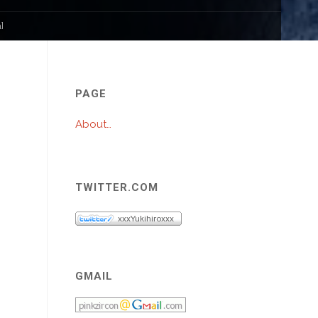
]
プ
PAGE
About…
TWITTER.COM
GMAIL