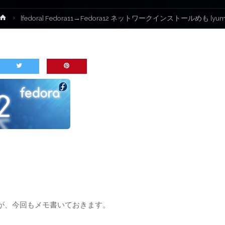
ホ
[fedora] Fedora11→Fedora12 ネットワークインストールめも [yum
ー
ム
が、今回もメモ書いておきます。