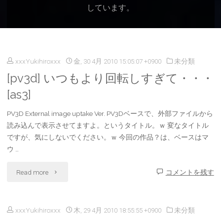
しています。
xxxYukihiroxxx
金, 30 4月 2010 15:05:07 +0900
未分類
[pv3d] いつもより回転しすぎて・・・
[as3]
PV3D External image uptake Ver. PV3Dベースで、外部ファイルから
読み込んで表示させてますよ。というタイトル。ｗ 変なタイトル
ですが、気にしないでください。ｗ 今回の作品？は、ベースはマ
ウ …
"
Read more
コメントを残す
[pv3d]
xxxYukihiroxxx
木, 29 4月 2010 18:55:55 +0900
未分類
い