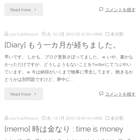
windows7
"
Read more
コメントを残す
[HDD]"
[TV]
xxxYukihiroxxx
火, 02 2月 2010 20:42:55 +0900
未分類
技
[Diary] もう一カ月が経ちました。
術
早いです。 しかも、ブログ更新さぼってました。ｗ いや、書かな
系
かっただけですが、どうしようもないことをTwitterにてつぶやい
の
ています。ｗ 今は納得がいくまで物事に専念してます。 飽きるか
どうかは別問題ですけど、夢中に …
お
"
Read more
コメントを残す
話
[Diary]
で
xxxYukihiroxxx
水, 13 1月 2010 18:49:16 +0900
未分類
も
は
[memo] 時は金なり : time is money
う
な