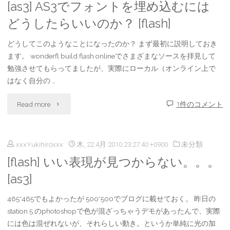
[as3] AS3でフォントを埋め込むには
つ
どうしたらいいのか？ [flash]
も
どうしてこのようなことになったのか？ まず最初に説明しておき
よ
ます。 wonderfl build flash onlineでさまざまなソースを拝見して
勉強させてもらってましたが、実際にローカル（オンライン上で
り
はなく自分の …
回
"
Read more
1件のコメント
転
[as3]
し
xxxYukihiroxxx
木, 22 4月 2010 23:27:40 +0900
未分類
AS3
す
[flash] いい表現が見つからない。。。
で
ぎ
[as3]
フ
て・・・
465*465でもよかったが 500*500でブログに載せておく。 昨日の
ォ
station 5 のphotoshopで色が混ざっちゃうデモがあったんで、実際
[as3]"
には色は混ぜれないが、それらしい動き。というか単純に光の加
ン