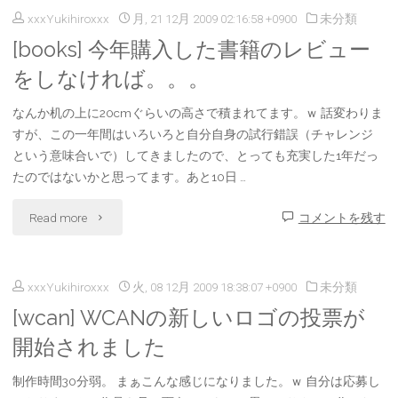
xxxYukihiroxxx
月, 21 12月 2009 02:16:58 +0900
未分類
2010
is
[books] 今年購入した書籍のレビュー
年
money"
をしなければ。。。
の
なんか机の上に20cmぐらいの高さで積まれてます。ｗ 話変わりま
幕
すが、この一年間はいろいろと自分自身の試行錯誤（チャレンジ
という意味合いで）してきましたので、とっても充実した1年だっ
開
たのではないかと思ってます。あと10日 …
け
"
Read more
コメントを残す
で
[books]
す！"
xxxYukihiroxxx
火, 08 12月 2009 18:38:07 +0900
未分類
今
[wcan] WCANの新しいロゴの投票が
年
開始されました
購
制作時間30分弱。 まぁこんな感じになりました。ｗ 自分は応募し
入