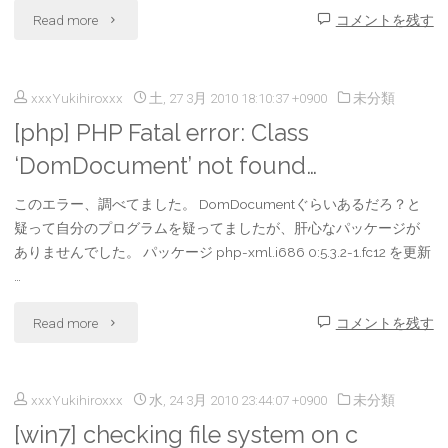
"
Read more
コメントを残す
な
な
[php]
り
く。
xxxYukihiroxxx
土, 27 3月 2010 18:10:37 +0900
未分類
XML
に
[PV3D]"
[php] PHP Fatal error: Class
の
ま
‘DomDocument’ not found…
改
と
このエラー、調べてました。 DomDocumentぐらいあるだろ？と
行
疑って自分のプログラムを疑ってましたが、肝心なパッケージが
め
ありませんでした。 パッケージ php-xml.i686 0:5.3.2-1.fc12 を更新
の
て
…
仕
み
"
Read more
コメントを残す
方
た。
[php]
に
Adobe
xxxYukihiroxxx
水, 24 3月 2010 23:44:07 +0900
未分類
PHP
つ
[win7] checking file system on c
Flash
Fatal