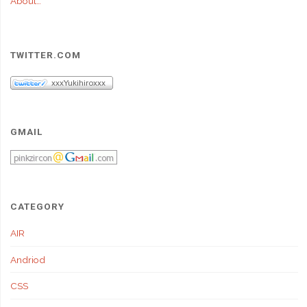
About…
ー
で
wp-
ジ
TWITTER.COM
gravatar
送
が
り
エ
GMAIL
ラ
ー
に
CATEGORY
な
AIR
っ
Andriod
て
CSS