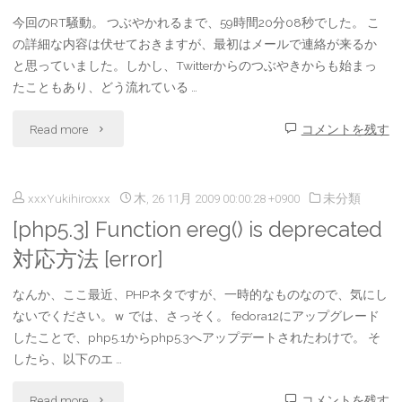
日
今回のRT騒動。 つぶやかれるまで、59時間20分08秒でした。 こ
ウ
の詳細な内容は伏せておきますが、最初はメールで連絡が来るか
こ
と思っていました。しかし、Twitterからのつぶやきからも始まっ
ェ
たこともあり、どう流れている …
の
ブ
"
Read more
コメントを残す
頃
構
[Thinking]
で
築
xxxYukihiroxxx
木, 26 11月 2009 00:00:28 +0900
未分類
Twitter
あ
業
[php5.3] Function ereg() is deprecated
の
り。
者
対応方法 [error]
良
[Designer]"
に
なんか、ここ最近、PHPネタですが、一時的なものなので、気にし
い
ないでください。ｗ では、さっそく。 fedora12にアップグレード
ダ
したことで、php5.1からphp5.3へアップデートされたわけで。 そ
所、
マ
したら、以下のエ …
悪
さ
"
Read more
コメントを残す