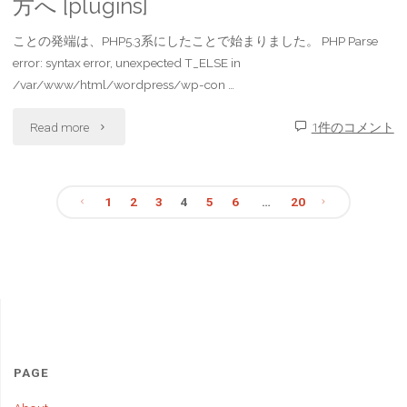
方へ [plugins]
回
deprecated
ことの発端は、PHP5.3系にしたことで始まりました。 PHP Parse
避
対
error: syntax error, unexpected T_ELSE in
/var/www/html/wordpress/wp-con …
す
応
"
Read more
1件のコメント
る
方
[wordpress]
10
法
php5.3
1
2
3
4
5
6
…
20
の
[error]"
投
に
危
し
稿
険
た
信
の
こ
号"
ペ
PAGE
と