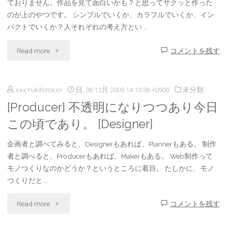
ておりません。作品を見て面白いかも？と思ってサクッと作った
のが上のやつです。 シンプルでいくか、カラフルでいくか、イン
し
パクトでいくか？人それぞれの考え方とい …
た
"
Read more
コメントを残す
書
[wcan]
籍
xxxYukihiroxxx
日, 06 12月 2009 14:13:36 +0900
未分類
WCAN
の
[Producer] 不透明になりつつあり今日
の
レ
この頃であり。 [Designer]
新
ビ
企画者と調べてみると、Designerもあれば、Plannerもある。 制作
し
者と調べると、Producerもあれば、Makerもある。 Web制作って
ュ
モノつくりなのかどうか？というところに着目。 たしかに、モノ
い
ー
つくりだと …
ロ
を
"
Read more
コメントを残す
ゴ
し
[Producer]