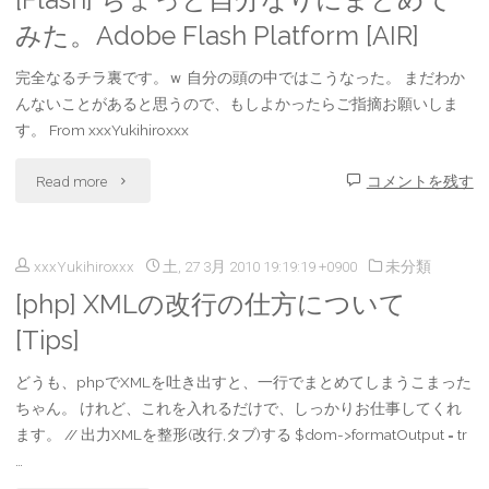
[Flash] ちょっと自分なりにまとめて
で
ら
た
みた。Adobe Flash Platform [AIR]
つ
な
ら
完全なるチラ裏です。ｗ 自分の頭の中ではこうなった。 まだわか
ぶ
い。。。
んないことがあると思うので、もしよかったらご指摘お願いしま
い
す。 From xxxYukihiroxxx
や
[as3]"
い
"
い
Read more
コメントを残す
の
[Flash]
た
か？
xxxYukihiroxxx
土, 27 3月 2010 19:19:19 +0900
未分類
ち
こ
[flash]"
[php] XMLの改行の仕方について
ょ
と
[Tips]
っ
を
どうも、phpでXMLを吐き出すと、一行でまとめてしまうこまった
と
な
ちゃん。 けれど、これを入れるだけで、しっかりお仕事してくれ
ます。 // 出力XMLを整形(改行,タブ)する $dom->formatOutput = tr
自
ん
…
分
と