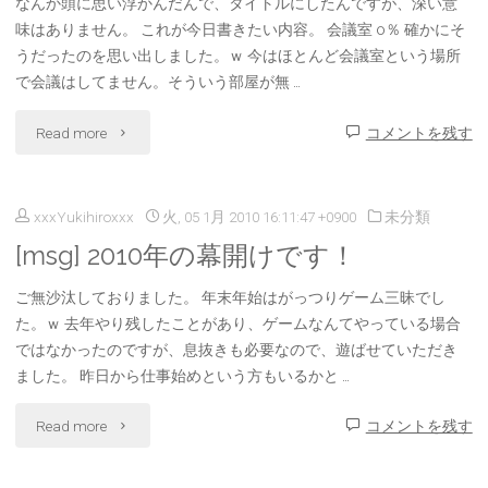
なんか頭に思い浮かんだんで、タイトルにしたんですが、深い意
一
い
味はありません。 これが今日書きたい内容。 会議室 0％ 確かにそ
カ
うだったのを思い出しました。ｗ 今はほとんど会議室という場所
ん
で会議はしてません。そういう部屋が無 …
月
で
"
Read more
コメントを残す
が
す
[memo]
経
が・・・。
xxxYukihiroxxx
火, 05 1月 2010 16:11:47 +0900
未分類
時
ち
[LED]"
[msg] 2010年の幕開けです！
は
ま
ご無沙汰しておりました。 年末年始はがっつりゲーム三昧でし
金
し
た。ｗ 去年やり残したことがあり、ゲームなんてやっている場合
な
ではなかったのですが、息抜きも必要なので、遊ばせていただき
た。"
ました。 昨日から仕事始めという方もいるかと …
り
"
Read more
コメントを残す
:
[msg]
time