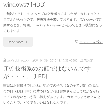
い
windows7 [HDD]
Platform
error:
て
ご無沙汰です。 ちょっとブログサボってましたが、今ちょっとト
[AIR]"
Class
ラブルがあったので、解決方法を書いておきます。 Windows7で起
[Tips]"
動するとき、毎回、checking file systemが走ってしまう状態になっ
‘DomDocument’
てしまいま …
not
"
Read more
コメントを残す
found…"
[win7]
xxxYukihiroxxx
木, 04 3月 2010 18:17:39 +0900
未分類
checking
[TV] 技術系のお話ではないんです
file
が・・・。 [LED]
system
昨日はお雛祭りでしたね。初めての子供（女の子で0歳）の場合、
on
その日（3月3日中）に片づけなければお嫁さんとしてなかなか行
ってくれないという言い伝えがあります。 ガセでしょうか？ｗ と
c
いうことで、どうでもいいはなしなんです …