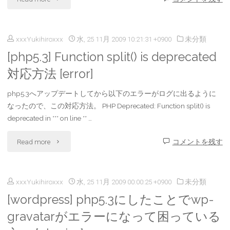
い
れ
[php5.3]
所
る
xxxYukihiroxxx
水, 25 11月 2009 10:21:31 +0900
未分類
Function
[順
[php5.3] Function split() is deprecated
な
ereg()
手
対応方法 [error]
〜
is
と
php5.3へアップデートしてから以下のエラーがログに出るように
未
deprecated
なったので、この対応方法。 PHP Deprecated: Function split() is
逆
deprecated in *** on line ** …
然
対
手]"
に
"
応
Read more
コメントを残す
リ
[php5.3]
方
ス
xxxYukihiroxxx
水, 25 11月 2009 00:00:25 +0900
未分類
Function
法
[wordpress] php5.3にしたことでwp-
ク
split()
[error]"
gravatarがエラーになって困っている
を
is