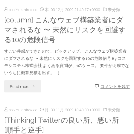
の
な
xxxYukihiroxxx
木, 03 12月 2009 21:40:17 +0900
未分類
不
投
[column] こんなウェブ構築業者にダ
け
透
票
マされるな 〜 未然にリスクを回避す
れ
明
る10の危険信号
が
ば。。。"
に
開
すごい共感ができたので、ピックアップ。 こんなウェブ構築業者
な
にダマされるな 〜 未然にリスクを回避する10の危険信号 By コス
始
モシステム株式会社 よくある質問が、1のケース。 要件が明確でな
り
いうちに概算見積を出す。 （ …
さ
つ
"
Read more
コメントを残す
れ
つ
[column]
ま
あ
xxxYukihiroxxx
月, 30 11月 2009 13:40:30 +0900
未分類
こ
し
り
[Thinking] Twitterの良い所、悪い所
ん
た"
[順手と逆手]
今
な