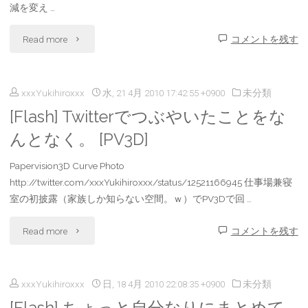
減を変え …
ト
"
Read more
コメントを残す
を
[flash]
埋
xxxYukihiroxxx
水, 21 4月 2010 17:42:55 +0900
未分類
い
め
[Flash] Twitterでつぶやいたことをな
い
込
んとなく。 [PV3D]
表
む
Papervision3D Curve Photo
現
http://twitter.com/xxxYukihiroxxx/status/12521166945 仕事場兼寝
に
室の初披露（家族しか知らない空間。ｗ）でPV3Dで回 …
が
は
"
見
Read more
コメントを残す
ど
[Flash]
つ
う
xxxYukihiroxxx
日, 18 4月 2010 22:08:35 +0900
未分類
Twitter
か
し