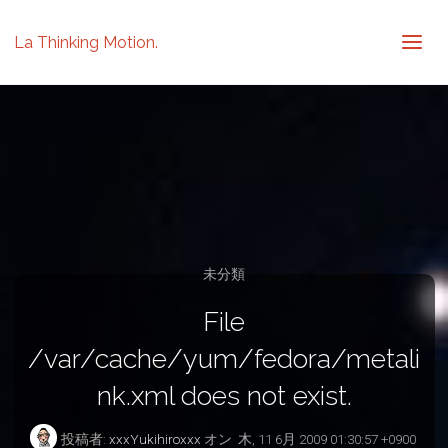
La Thinking Motion.
未分類
File
/var/cache/yum/fedora/metali
nk.xml does not exist.
投稿者:
xxxYukihiroxxx
オン
木, 11 6月 2009 01:30:57 +0900